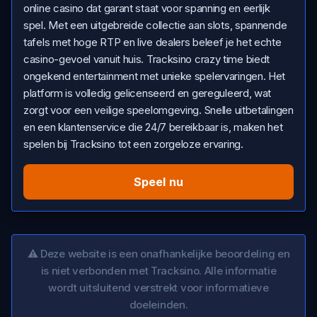
online casino dat garant staat voor spanning en eerlijk
spel. Met een uitgebreide collectie aan slots, spannende
tafels met hoge RTP en live dealers beleef je het echte
casino-gevoel vanuit huis. Tracksino crazy time biedt
ongekend entertainment met unieke spelervaringen. Het
platform is volledig gelicenseerd en gereguleerd, wat
zorgt voor een veilige speelomgeving. Snelle uitbetalingen
en een klantenservice die 24/7 bereikbaar is, maken het
spelen bij Tracksino tot een zorgeloze ervaring.
Speel nu
⚠ Deze website is een onafhankelijke beoordeling en
is niet verbonden met Tracksino. Alle informatie
wordt uitsluitend verstrekt voor informatieve
doeleinden.