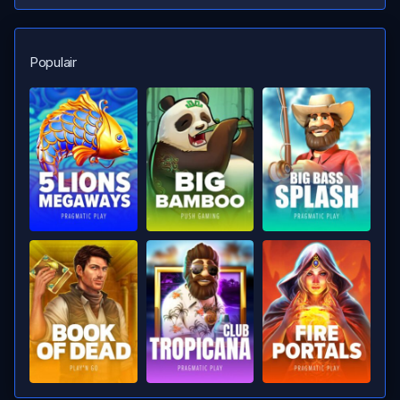
Populair