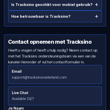
Is Tracksino geschikt voor mobiel gebruik?
Hoe betrouwbaar is Tracksino?
Contact opnemen met Tracksino
Heeft u vragen of heeft u hulp nodig? Neem contact op
met het Tracksino ondersteuningsteam via een van de
kanalen hieronder of vul het contactformulier in.
Email
support@tracksinonederland.com
Live Chat
Available 24/7
Je Naam