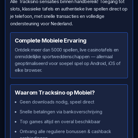
Alle Tracksino sensaties binnen handbereik! Toegang tot
slots, klassieke tafels en authentieke live spellen direct op
je telefoon, met snelle transacties en volledige
ondersteuning voor Nederland.
Complete Mobiele Ervaring
Ontdek meer dan 5000 spellen, live casinotafels en
onmiddellijke sportweddenschappen — allemaal
geoptimaliseerd voor soepel spel op Android, iOS of
elke browser.
Waarom Tracksino op Mobiel?
Geen downloads nodig, speel direct
Snelle betalingen via bankoverschrijving
Top games altijd en overal beschikbaar
Ontvang alle reguliere bonussen & cashback