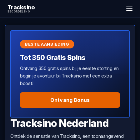
Tracksino
BEOORDELING
BESTE AANBIEDING
Tot 350 Gratis Spins
Ontvang 350 gratis spins bij je eerste storting en
begin je avontuur bij Tracksino met een extra
boost!
Ontvang Bonus
Tracksino Nederland
Ontdek de sensatie van Tracksino, een toonaangevend