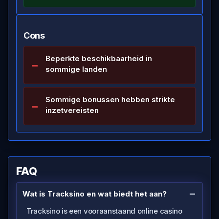
Cons
Beperkte beschikbaarheid in
sommige landen
Sommige bonussen hebben strikte
inzetvereisten
FAQ
Wat is Tracksino en wat biedt het aan?
Tracksino is een vooraanstaand online casino