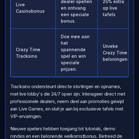
dealer spellen
25% extra
Live
en ontvang
op live
Casinobonus
een speciale
tafels
bonus.
Doe mee aan
het
Unieke
Crazy Time
spannende
Crazy Time
Tracksino
spel en win
beloningen
speciale
prijzen.
Tracksino ondersteunt directe stortingen en opnames,
met live lobby's die 24/7 open zijn. Interageer direct met
professionele dealers, neem deel aan promoties gewijd
aan Live Games, en sluit je aan bij exclusieve tafels met
VIP-ervaringen.
Nieuwe spelers hebben toegang tot tutorials, demo
rondes en een belonende welkomstbonus. Betreed de