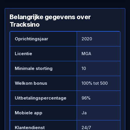
Belangrijke gegevens over
Tracksino
Oprichtingsjaar
2020
Licentie
MGA
Minimale storting
10
Welkom bonus
100% tot 500
Uitbetalingspercentage
96%
Mobiele app
Ja
Klantendienst
24/7