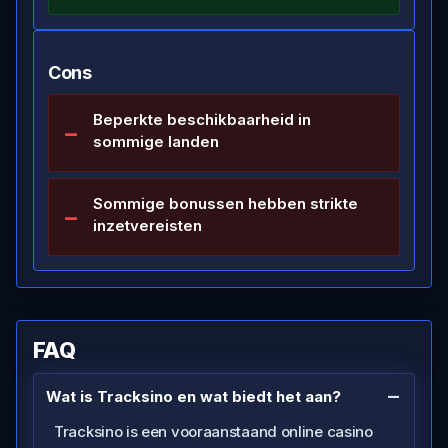
Cons
Beperkte beschikbaarheid in
sommige landen
Sommige bonussen hebben strikte
inzetvereisten
FAQ
Wat is Tracksino en wat biedt het aan?
Tracksino is een vooraanstaand online casino