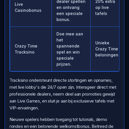
dealer spellen
25% extra
Live
en ontvang
op live
Casinobonus
een speciale
tafels
bonus.
Doe mee aan
het
Unieke
Crazy Time
spannende
Crazy Time
Tracksino
spel en win
beloningen
speciale
prijzen.
Tracksino ondersteunt directe stortingen en opnames,
met live lobby's die 24/7 open zijn. Interageer direct met
professionele dealers, neem deel aan promoties gewijd
aan Live Games, en sluit je aan bij exclusieve tafels met
VIP-ervaringen.
Nieuwe spelers hebben toegang tot tutorials, demo
rondes en een belonende welkomstbonus. Betreed de