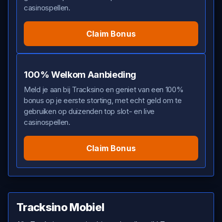
casinospellen.
Claim Bonus
100% Welkom Aanbieding
Meld je aan bij Tracksino en geniet van een 100%
bonus op je eerste storting, met echt geld om te
gebruiken op duizenden top slot- en live
casinospellen.
Claim Bonus
Tracksino Mobiel