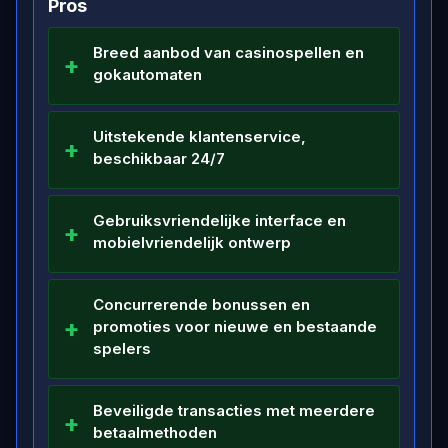
Pros
Breed aanbod van casinospellen en
gokautomaten
Uitstekende klantenservice,
beschikbaar 24/7
Gebruiksvriendelijke interface en
mobielvriendelijk ontwerp
Concurrerende bonussen en
promoties voor nieuwe en bestaande
spelers
Beveiligde transacties met meerdere
betaalmethoden