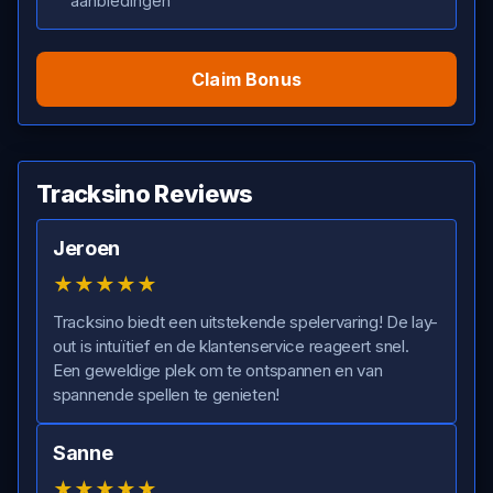
aanbiedingen
Claim Bonus
Tracksino Reviews
Jeroen
★
★
★
★
★
Tracksino biedt een uitstekende spelervaring! De lay-
out is intuïtief en de klantenservice reageert snel.
Een geweldige plek om te ontspannen en van
spannende spellen te genieten!
Sanne
★
★
★
★
★